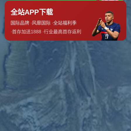
2026世界杯下注赔率与预测技巧
2026世界杯投注心态调整与管理