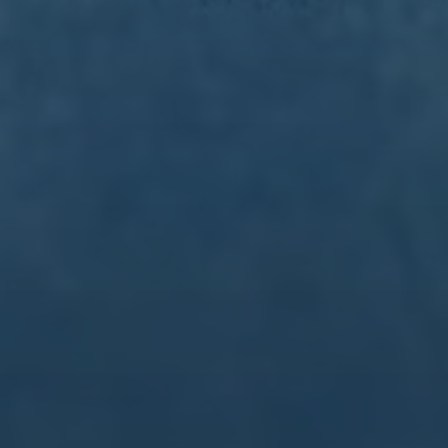
公司地址：江西省新余市分宜县分宜县芳山林场
联系电话：010-5577382
传真：010-5577382
投诉邮箱：admin@zhcn-hans-jiuyougames.com